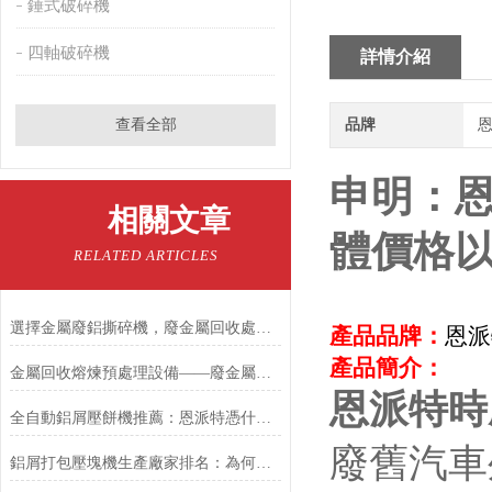
錘式破碎機
四軸破碎機
詳情介紹
查看全部
品牌
恩
申明：
相關文章
體價格
RELATED ARTICLES
選擇金屬廢鋁撕碎機，廢金屬回收處理不再是難題
產品品牌：
恩派
產品簡介：
金屬回收熔煉預處理設備——廢金屬錘擊撕碎機
恩派特時
全自動鋁屑壓餅機推薦：恩派特憑什么成為行業？
廢舊汽車
鋁屑打包壓塊機生產廠家排名：為何恩派特品牌備受推崇？