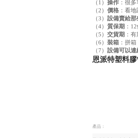
（1）
操作
：很多
（2）
價格
：看地
（3）
設備賣給那
（4）
質保期
：1
（5）
交貨期
：有
（6）
裝箱
：拼箱
（7）
設備可以連
恩派特塑料膠
產品：